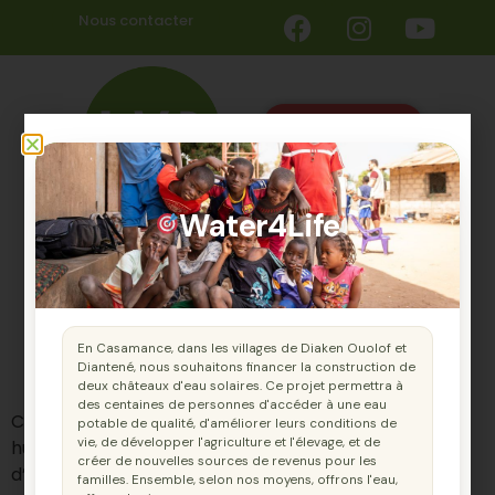
Nous contacter
Faire un don
Water4Life
En Casamance, dans les villages de Diaken Ouolof et
Diantené, nous souhaitons financer la construction de
deux châteaux d'eau solaires. Ce projet permettra à
des centaines de personnes d'accéder à une eau
Ce site est édité par la voie difficile, une association
potable de qualité, d'améliorer leurs conditions de
vie, de développer l'agriculture et l'élevage, et de
humanitaire enregistrée sous le numéro [Numéro
créer de nouvelles sources de revenus pour les
d’Enregistrement] et dont le siège social est situé 18
familles. Ensemble, selon nos moyens, offrons l'eau,