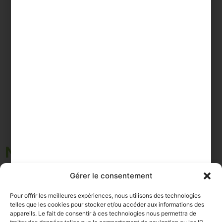
La voie difficile
138 rue de l’Eglise
14200 Hérouville Saint Clair
lavoiedifficile@gmail.com
Newsletter LVD
Inscrivez vous pour recevoir toutes nos
Gérer le consentement
actualités
Pour offrir les meilleures expériences, nous utilisons des technologies
telles que les cookies pour stocker et/ou accéder aux informations des
appareils. Le fait de consentir à ces technologies nous permettra de