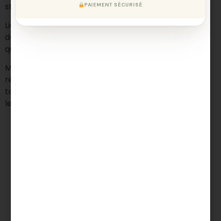
strictement interdite.
PAIEMENT SÉCURISÉ
Liens externes : Ce site peut contenir des liens vers
des sites tiers. Nous déclinons toute responsabilité
quant au contenu de ces sites.
Modification des mentions légales : Nous nous
réservons le droit de modifier ces mentions légales à
tout moment. Les modifications prendront effet dès
leur publication sur le site.